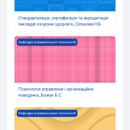
Стандартизація, сертифікація та акредитація
закладів охорони здоров'я_Сілонова Н.Б.
Психологія управління і організаційна поведінка_Божук 
Кафедра управлінських технологій
Психологія управління і організаційна
поведінка_Божук Б.С.
Стандартизація продукції та послуг_Віткін Л.М.
Кафедра управлінських технологій